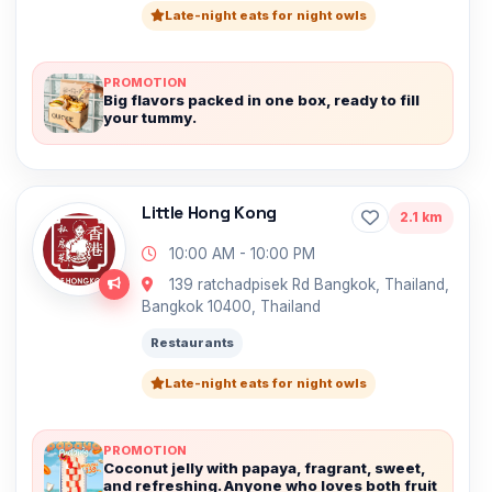
Late-night eats for night owls
PROMOTION
Big flavors packed in one box, ready to fill
your tummy.
Little Hong Kong
2.1 km
10:00 AM - 10:00 PM
139 ratchadpisek Rd Bangkok, Thailand,
Bangkok 10400, Thailand
Restaurants
Late-night eats for night owls
PROMOTION
Coconut jelly with papaya, fragrant, sweet,
and refreshing. Anyone who loves both fruit