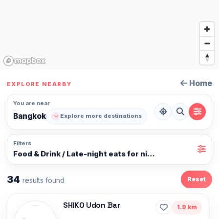
Home
EXPLORE NEARBY
You are near
Bangkok
Explore more destinations
Filters
Food & Drink / Late-night eats for night owls
34
Reset
results found
SHIKO Udon Bar
1.9 km