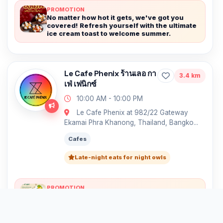
PROMOTION
No matter how hot it gets, we've got you
covered! Refresh yourself with the ultimate
ice cream toast to welcome summer.
Le Cafe Phenix ร้านเลอ กา
3.4 km
เฟ่ เฟนิกซ์
10:00 AM - 10:00 PM
Le Cafe Phenix at 982/22 Gateway
Ekamai Phra Khanong, Thailand, Bangko...
Cafes
Late-night eats for night owls
PROMOTION
Always with you 24 hours, Le Café Phénix