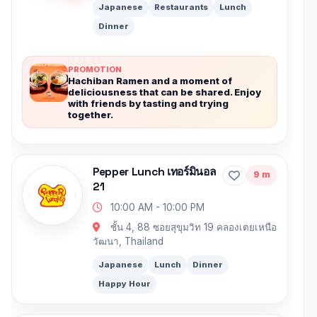
Japanese
Restaurants
Lunch
Dinner
PROMOTION
Hachiban Ramen and a moment of
deliciousness that can be shared. Enjoy
with friends by tasting and trying
together.
Pepper Lunch เทอร์มินอล
9 m
21
10:00 AM - 10:00 PM
ชั้น 4, 88 ซอยสุขุมวิท 19 คลองเตยเหนือ
วัฒนา, Thailand
Japanese
Lunch
Dinner
Happy Hour