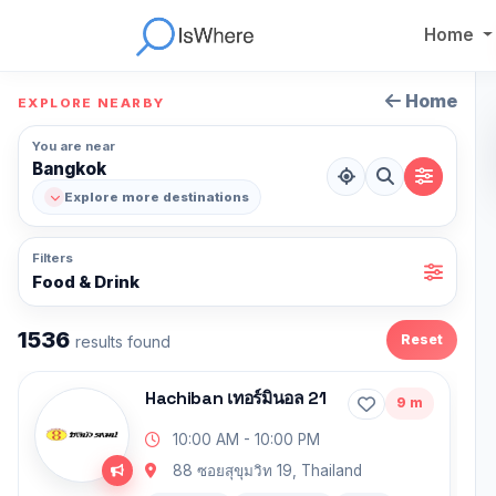
Home
Home
EXPLORE NEARBY
You are near
Bangkok
Explore more destinations
Filters
Food & Drink
1536
Reset
results found
Hachiban เทอร์มินอล 21
9 m
10:00 AM - 10:00 PM
88 ซอยสุขุมวิท 19, Thailand